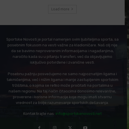
Load more
Sportske Novosti je portal namenjen svim ljubiteljima sporta, sa
posebnim fokusom na vesti važne za kladioničare. Naš cilj nije
da se bavimo neproverenim informacijama i nagađanjima,
naročito kada su u pitanju transferi, već da objavljujemo
isključivo potvrđene i zvanične vesti.
Posebnu pažnju posvećujemo ne samo najpoznatijim ligama i
takmičenjima, već i nižim ligama i manje zastupljenim sportskim
tržištima, o kojima se retko može pročitati na portalima u
našem regionu. Na taj način čitaocima donosimo relevantne,
proverene i korisne informacije koje mogu imati stvarnu
vrednost za bolje razumevanje sportskih dešavanja.
Kontaktirajte nas:
info@sportskenovosti.net