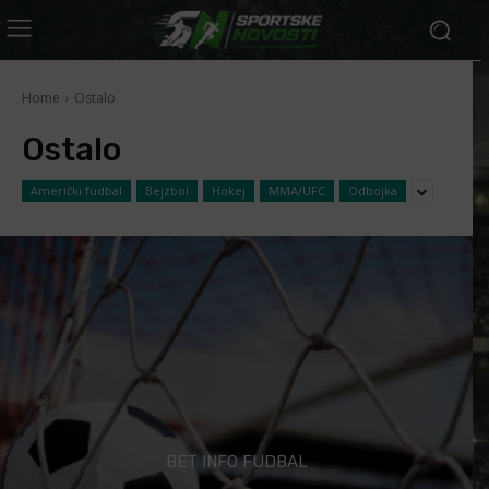
Home
Ostalo
Ostalo
Američki fudbal
Bejzbol
Hokej
MMA/UFC
Odbojka
BET INFO FUDBAL