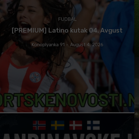
FUDBAL
[PREMIUM] Latino kutak 04. Avgust
Konoplyanka 91
-
August 4, 2026