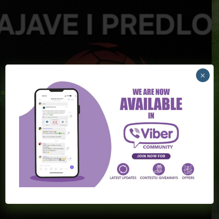
×
FUDBAL
[PREMIUM] Superliga Srbije 02. Avgust
Konoplyanka 91
-
August 2, 2026