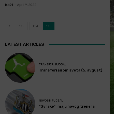
Ixa91
-
April 9, 2022
113
114
115
LATEST ARTICLES
TRANSFERI FUDBAL
Transferi širom sveta (5. avgust)
NOVOSTI FUDBAL
“Svrake” imaju novog trenera