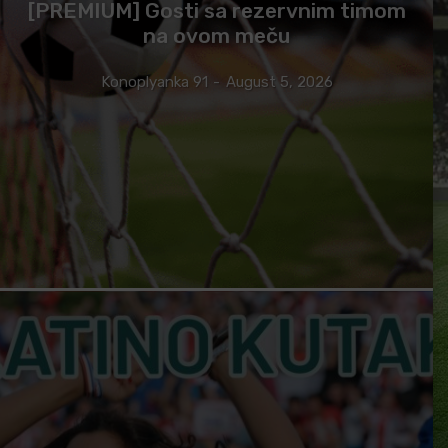
[PREMIUM] Gosti sa rezervnim timom
na ovom meču
Konoplyanka 91
-
August 5, 2026