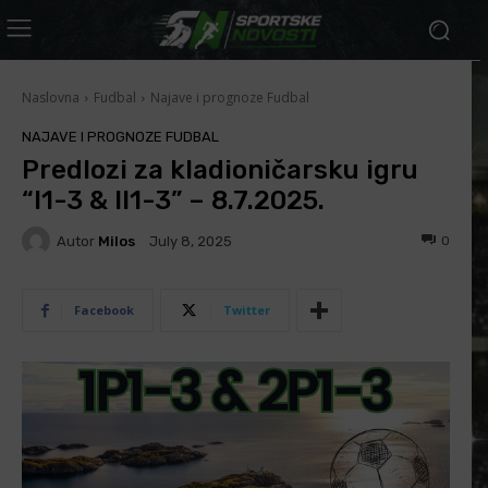
Naslovna
Fudbal
Najave i prognoze Fudbal
NAJAVE I PROGNOZE FUDBAL
Predlozi za kladioničarsku igru
“I1-3 & II1-3” – 8.7.2025.
Autor
Milos
0
July 8, 2025
Facebook
Twitter