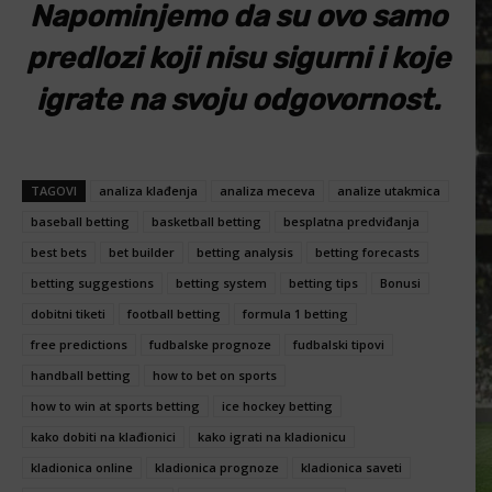
Napominjemo da su ovo samo
predlozi koji nisu sigurni i koje
igrate na svoju odgovornost.
TAGOVI
analiza klađenja
analiza meceva
analize utakmica
baseball betting
basketball betting
besplatna predviđanja
best bets
bet builder
betting analysis
betting forecasts
betting suggestions
betting system
betting tips
Bonusi
dobitni tiketi
football betting
formula 1 betting
free predictions
fudbalske prognoze
fudbalski tipovi
handball betting
how to bet on sports
how to win at sports betting
ice hockey betting
kako dobiti na klađionici
kako igrati na kladionicu
kladionica online
kladionica prognoze
kladionica saveti