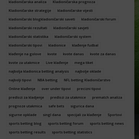
kladioničarska analiza
Kladioničarska prognoza
Kladioničarske strategije
kladioničarske vijesti
kladioničarski blogkladioničarski saveti
kladioničarski forum
kladioničarski rezultati
kladioničarski savjeti
kladioničarski statistika
kladioničarski system
kladioničarski tipovi
kladionice
klađenje fudbal
klađenje na golove
kvote
kvote danas
kvote za danas
kvote za utakmice
Live klađenje
mega tiket
najbolja kladionica betting analysis
najbolje oklade
najbolji tipovi
NBA betting
NFL betting Kladioničarstvo
Online klađenje
over under tipovi
precizni tipovi
predlozi za kladjenje
predlozi za utakmice
prematch analiza
prognoze utakmica
safe bets
sigurica dana
sigurne opklade
singl dana
specijali za klađenje
Sportovi
sports betting blog
sports betting forum
sports betting news
sports betting results
sports betting statistics