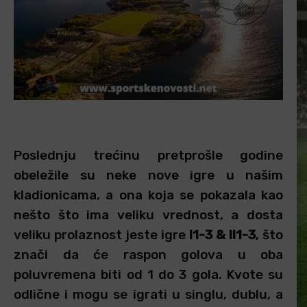
Poslednju trećinu pretprošle godine
obeležile su neke nove igre u našim
kladionicama, a ona koja se pokazala kao
nešto što ima veliku vrednost, a dosta
veliku prolaznost jeste igre
I1-3 & II1-3
, što
znači da će raspon golova u oba
poluvremena biti od 1 do 3 gola. Kvote su
odlične i mogu se igrati u singlu, dublu, a