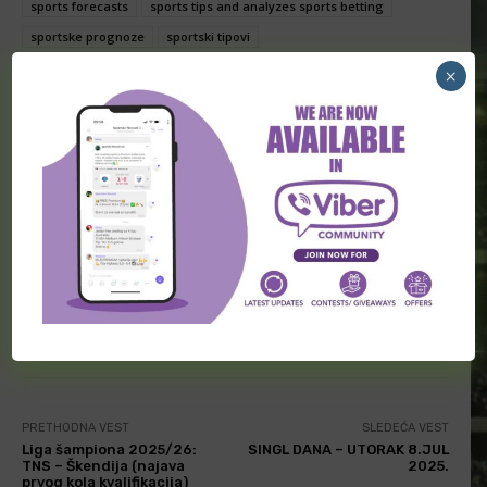
sports forecasts
sports tips and analyzes sports betting
sportske prognoze
sportski tipovi
sportski tipovi i analize sportska kladionica
Sportsko klađenje
×
statistika
stručne analize kladjenje
tennis betting
tiket dana
tiketi dana
tiketi za danas
tip dana
tip of day
tipovanje
tipovi
tipovi 1x2
tipovi dana
tipovi za danas
tipovi za klaðenje
tips
tips 1x2
tips for today
UFC betting
Vodič za klađenje
volleyball betting
Facebook
Twitter
PRETHODNA VEST
SLEDEĆA VEST
Liga šampiona 2025/26:
SINGL DANA – UTORAK 8.JUL
TNS – Škendija (najava
2025.
prvog kola kvalifikacija)