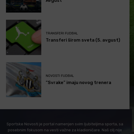
Avgust
TRANSFERI FUDBAL
Transferi širom sveta (5. avgust)
NOVOSTI FUDBAL
“Svrake” imaju novog trenera
Sportske Novosti je portal namenjen svim ljubiteljima sporta, sa
posebnim fokusom na vesti važne za kladioničare. Naš cilj nije